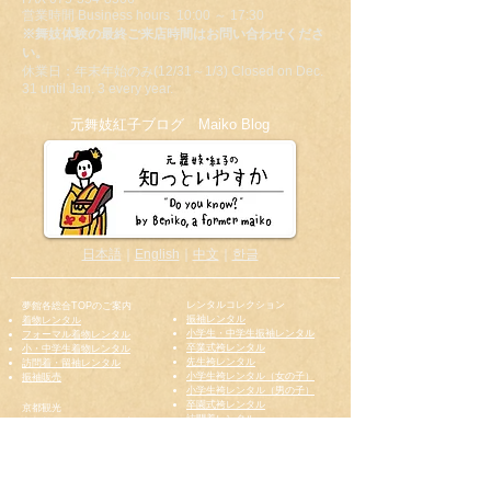
営業時間 Business hours 10:00 ～ 17:30
※舞妓体験の最終ご来店時間はお問い合わせくださ
い。
休業日：年末年始のみ(12/31～1/3) Closed on Dec.
31 until Jan. 3 every year.
​元舞妓紅子ブログ Maiko Blog
日本語
｜
English
｜
中文
｜
한글
レンタルコレクション
夢館各総合TOPのご案内
振袖レンタル
着物レンタル
小学生・中学生振袖レンタル
フォーマル着物レンタル
卒業式袴レンタル
小・中学生着物レンタル
先生袴レンタル
訪問着・留袖レンタル
小学生袴レンタル（女の子）
振袖販売
小学生袴レンタル（男の子）
卒園式袴レンタル
京都観光
訪問着レンタル
京都着物レンタル 五条店
黒留袖レンタル
京都着物レンタル 御池別邸
色留袖レンタル
京都浴衣レンタル
モーニングレンタル
舞妓体験
紋付き袴レンタル
京都烏丸五条観光案内所
花嫁衣裳レンタル