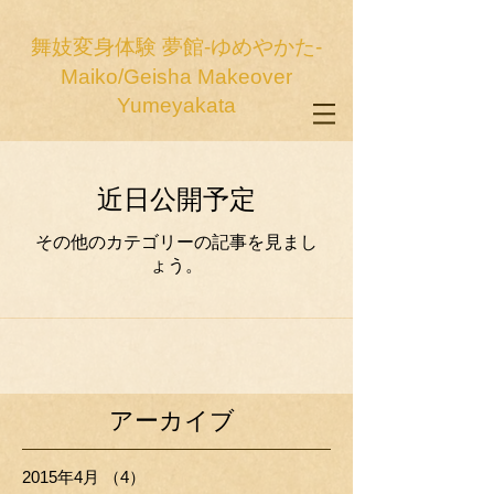
舞妓変身体験 夢館-ゆめやかた-
Maiko/Geisha Makeover
Yumeyakata
近日公開予定
その他のカテゴリーの記事を見まし
ょう。
アーカイブ
2015年4月
（4）
4件の記事