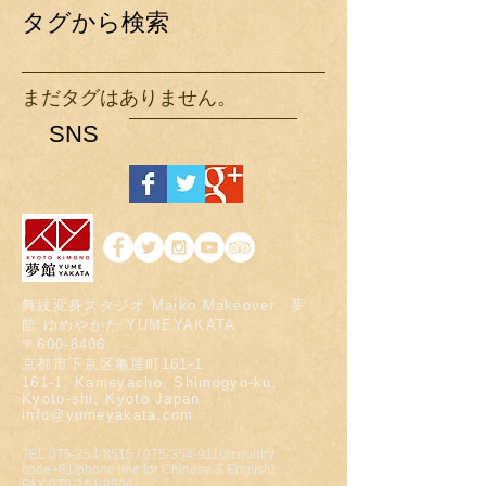
タグから検索
まだタグはありません。
SNS
舞妓変身スタジオ Maiko Makeover 夢
館 ゆめやかた YUMEYAKATA
〒600-8406
京都市下京区亀屋町161-1
161-1, Kameyacho, Shimogyo-ku,
Kyoto-shi, Kyoto Japan
info@yumeyakata.com
TEL
075-354-8515
/
075-354-9110
(country
code+81/phone line for Chinese & English)
FAX 075-354-8506