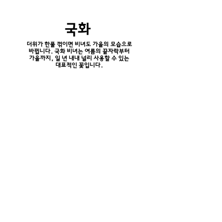
​국화
더위가 한풀 꺾이면 비녀도 가을의 모습으로
바뀝니다. 국화 비녀는 여름의 끝자락부터
가을
까지, 일 년 내내 널리 사용할 수 있는
대표적인 꽃입니다.