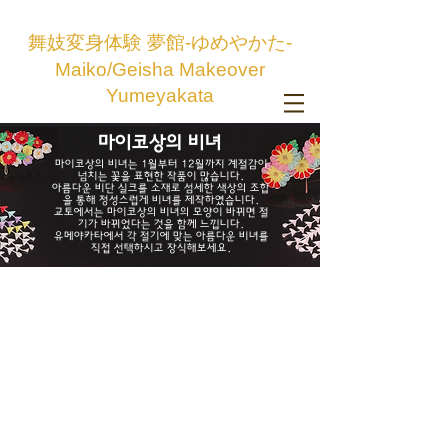
舞妓変身体験 夢館-ゆめやかた-
Maiko/Geisha Makeover
Yumeyakata
마이코상의 비녀
마이코상의 비녀는 1월부터 12월까지 계절감이
넘치는 꽃을 표현한 작품이 많습니다.
아름다운 비단 실크를 소재로 섬세한 색상의 조합
을 통해 정성스럽게 비녀를 제작하였습니다.
교토에서는 마이코상의 비녀의 모양이 바뀌면 절
기가 바뀌었다는 것을 함께 느낍니다.
유메야카타에서 각 절기에 맞는 아름다운 비녀를
직접 선택하시고 장식해보세요.